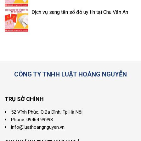
Dịch vụ sang tên sổ đỏ uy tín tại Chu Văn An
CÔNG TY TNHH LUẬT HOÀNG NGUYỄN
TRỤ SỞ CHÍNH
52 Vĩnh Phúc, Q.Ba Đình, Tp.Hà Nội
Phone: 09464 99998
info@luathoangnguyen.vn