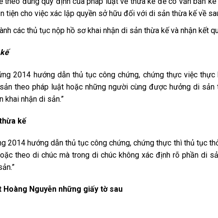
 kế theo đúng quy định của pháp luật về thừa kế để có văn bản kê
n tiện cho việc xác lập quyền sở hữu đối với di sản thừa kế về sa
ành các thủ tục nộp hồ sơ khai nhận di sản thừa kế và nhận kết q
 kế
ng 2014 hướng dẫn thủ tục công chứng, chứng thực việc thực h
sản theo pháp luật hoặc những người cùng được hưởng di sản t
 khai nhận di sản.”
 thừa kế
g 2014 hướng dẫn thủ tục công chứng, chứng thực thì thủ tục thỏ
hoặc theo di chúc mà trong di chúc không xác định rõ phần di 
sản.”
ật Hoàng Nguyễn những giấy tờ sau