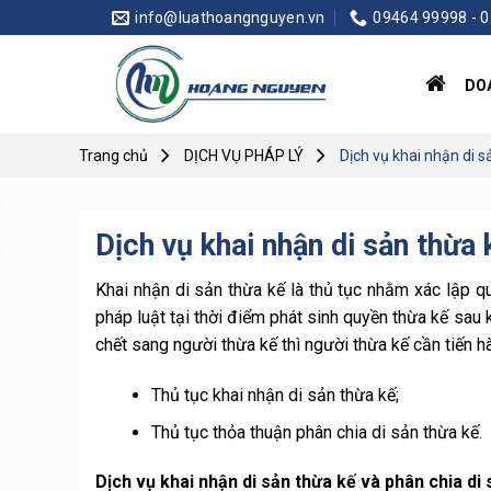
Skip
info@luathoangnguyen.vn
09464 99998 - 
to
content
DO
Trang chủ
DỊCH VỤ PHÁP LÝ
Dịch vụ khai nhận di s
Dịch vụ khai nhận di sản thừa
Khai nhận di sản thừa kế là thủ tục nhằm xác lập q
pháp luật tại thời điểm phát sinh quyền thừa kế sau 
chết sang người thừa kế thì người thừa kế cần tiến hà
Thủ tục khai nhận di sản thừa kế;
Thủ tục thỏa thuận phân chia di sản thừa kế.
Dịch vụ khai nhận di sản thừa kế và phân chia di