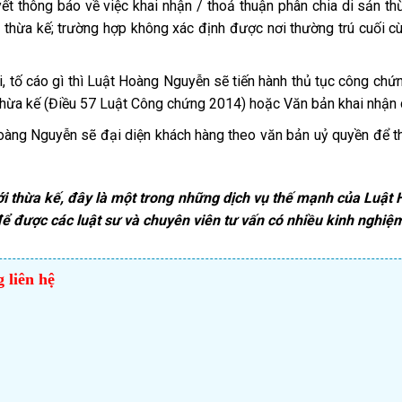
t thông báo về việc khai nhận / thoả thuận phân chia di sản th
 thừa kế; trường hợp không xác định được nơi thường trú cuối cùn
i, tố cáo gì thì Luật Hoàng Nguyễn sẽ tiến hành thủ tục công ch
 thừa kế (Điều 57 Luật Công chứng 2014) hoặc Văn bản khai nhận 
oàng Nguyễn sẽ đại diện khách hàng theo văn bản uỷ quyền để thự
tới thừa kế, đây là một trong những dịch vụ thế mạnh của Luậ
ể được các luật sư và chuyên viên tư vấn có nhiều kinh nghiệm
 liên hệ