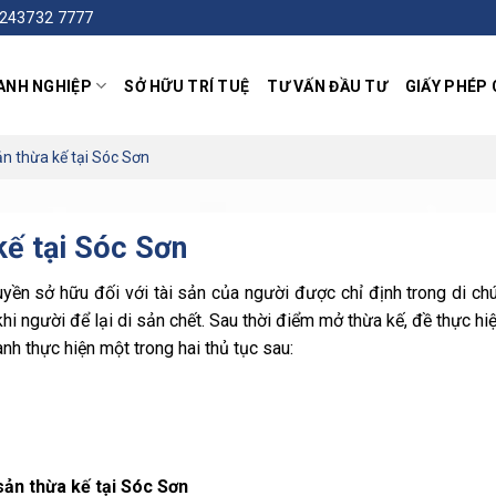
0243732 7777
ANH NGHIỆP
SỞ HỮU TRÍ TUỆ
TƯ VẤN ĐẦU TƯ
GIẤY PHÉP
ản thừa kế tại Sóc Sơn
 kế tại Sóc Sơn
uyền sở hữu đối với tài sản của người được chỉ định trong di c
khi người để lại di sản chết. Sau thời điểm mở thừa kế, đề thực h
nh thực hiện một trong hai thủ tục sau:
 sản thừa kế tại Sóc Sơn