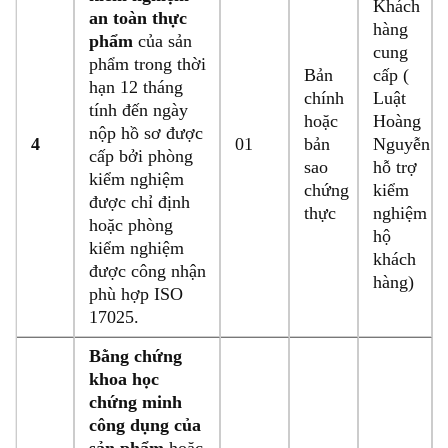
Khách
an toàn thực
hàng
phẩm
của sản
cung
phẩm trong thời
Bản
cấp (
hạn 12 tháng
chính
Luật
tính đến ngày
hoặc
Hoàng
nộp hồ sơ được
4
01
bản
Nguyễn
cấp bởi phòng
sao
hỗ trợ
kiểm nghiệm
chứng
kiểm
được chỉ định
thực
nghiệm
hoặc phòng
hộ
kiểm nghiệm
khách
được công nhận
hàng)
phù hợp ISO
17025.
Bằng chứng
khoa học
chứng minh
công dụng của