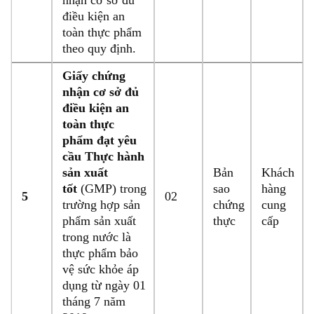
nhận cơ sở đủ
điều kiện an
toàn thực phẩm
theo quy định.
Giấy chứng
nhận cơ sở đủ
điều kiện an
toàn thực
phẩm đạt yêu
cầu Thực hành
sản xuất
Bản
Khách
tốt
(GMP) trong
sao
hàng
5
02
trường hợp sản
chứng
cung
phẩm sản xuất
thực
cấp
trong nước là
thực phẩm bảo
vệ sức khỏe áp
dụng từ ngày 01
tháng 7 năm