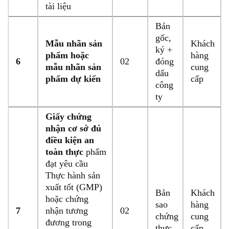
tài liệu
Bản
gốc,
Mẫu nhãn sản
Khách
ký +
phẩm hoặc
hàng
6
02
đóng
mẫu nhãn sản
cung
dấu
phẩm dự kiến
cấp
công
ty
Giấy chứng
nhận cơ sở đủ
điều kiện an
toàn thực
phẩm
đạt yêu cầu
Thực hành sản
xuất tốt (GMP)
Bản
Khách
hoặc chứng
sao
hàng
7
nhận tương
02
chứng
cung
đương trong
thực
cấp