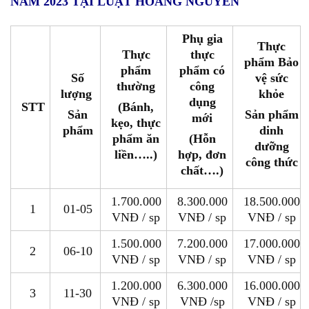
NĂM 2023 TẠI LUẬT HOÀNG NGUYỄN
Phụ gia
Thực
Thực
thực
phẩm Bảo
phẩm
phẩm có
Số
vệ sức
thường
công
lượng
khỏe
dụng
STT
(Bánh,
Sản
Sản phẩm
mới
kẹo, thực
phẩm
dinh
phẩm ăn
(Hỗn
dưỡng
liền…..)
hợp, đơn
công thức
chất….)
1.700.000
8.300.000
18.500.000
1
01-05
VNĐ / sp
VNĐ / sp
VNĐ / sp
1.500.000
7.200.000
17.000.000
2
06-10
VNĐ / sp
VNĐ / sp
VNĐ / sp
1.200.000
6.300.000
16.000.000
3
11-30
VNĐ / sp
VNĐ /sp
VNĐ / sp