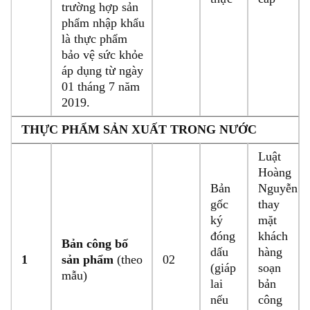
trường hợp sản
phẩm nhập khẩu
là thực phẩm
bảo vệ sức khỏe
áp dụng từ ngày
01 tháng 7 năm
2019.
THỰC PHẨM SẢN XUẤT TRONG NƯỚC
Luật
Hoàng
Bản
Nguyễn
gốc
thay
ký
mặt
đóng
khách
Bản công bố
dấu
hàng
1
sản phẩm
(theo
02
(giáp
soạn
mẫu)
lai
bản
nếu
công