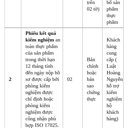
trên
bố sản
02 tờ)
phẩm
thực
phẩm
Phiếu kết quả
kiểm nghiệm
an
Khách
toàn thực phẩm
hàng
của sản phẩm
cung
trong thời hạn
Bản
cấp (
12 tháng tính
chính
Luật
đến ngày nộp hồ
hoặc
Hoàng
2
sơ được cấp bởi
02
bản
Nguyễn
phòng kiểm
sao
hỗ trợ
nghiệm được
chứng
kiểm
chỉ định hoặc
thực
nghiệm
phòng kiểm
hộ
nghiệm được
khách
công nhận phù
hàng)
hợp ISO 17025.