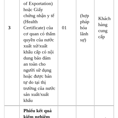
of Exportation)
hoặc Giấy
chứng nhận y tế
(hợp
Khách
(Health
pháp
hàng
3
Certificate) của
01
hóa
cung
cơ quan có thẩm
lãnh
cấp
quyền của nước
sự)
xuất xứ/xuất
khẩu cấp có nội
dung bảo đảm
an toàn cho
người sử dụng
hoặc được bán
tự do tại thị
trường của nước
sản xuất/xuất
khẩu
Phiếu kết quả
kiểm nghiệm