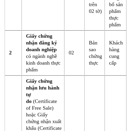
trên
bố sản
02 tờ)
phẩm
thực
phẩm
Giấy chứng
nhận đăng ký
Bản
Khách
doanh nghiệp
sao
hàng
2
02
có ngành nghề
chứng
cung
kinh doanh thực
thực
cấp
phẩm
Giấy chứng
nhận lưu hành
tự
do
(Certificate
of Free Sale)
hoặc Giấy
chứng nhận xuất
khẩu (Certificate