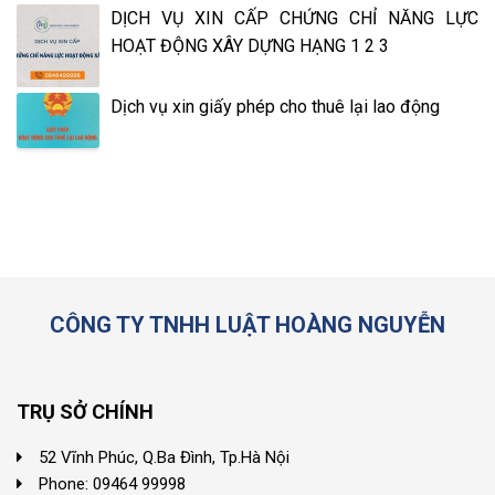
DỊCH VỤ XIN CẤP CHỨNG CHỈ NĂNG LỰC
HOẠT ĐỘNG XÂY DỰNG HẠNG 1 2 3
Dịch vụ xin giấy phép cho thuê lại lao động
CÔNG TY TNHH LUẬT HOÀNG NGUYỄN
TRỤ SỞ CHÍNH
52 Vĩnh Phúc, Q.Ba Đình, Tp.Hà Nội
Phone: 09464 99998