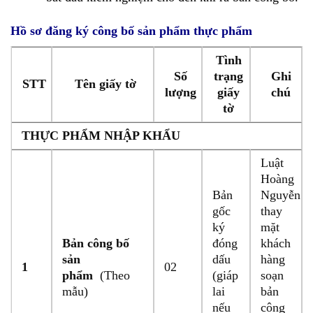
Hồ sơ đăng ký công bố sản phẩm thực phẩm
Tình
Số
trạng
Ghi
STT
Tên giấy tờ
lượng
giấy
chú
tờ
THỰC PHẨM NHẬP KHẨU
Luật
Hoàng
Bản
Nguyễn
gốc
thay
ký
mặt
Bản công bố
đóng
khách
sản
dấu
hàng
1
02
phẩm
(Theo
(giáp
soạn
mẫu)
lai
bản
nếu
công