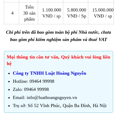
Trên
1.100.000
5.800.000
15.000.000
4
30 sản
VNĐ / sp
VNĐ / Sp
VNĐ / sp
phẩm
Chi phí trên đã bao gồm toàn bộ phí Nhà nước, chưa
bao gồm phí kiểm nghiệm sản phẩm và thuế VAT
Mọi thông tin cần tư vấn, Quý khách vui lòng liên
hệ
Công ty TNHH Luật Hoàng Nguyễn
Hotline: 09464 99998
Zalo: 09464 99998
Email: info@luathoangnguyen.vn
Trụ sở: Số 52 Vĩnh Phúc, Quận Ba Đình, Hà Nội