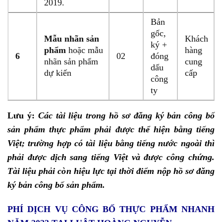
2019.
Bản
gốc,
Mẫu nhãn sản
Khách
ký +
phẩm
hoặc mẫu
hàng
6
02
đóng
nhãn sản phẩm
cung
dấu
dự kiến
cấp
công
ty
Lưu ý:
Các tài liệu trong hồ sơ đăng ký bản công bố
sản phẩm thực phẩm phải được thể hiện bằng tiếng
Việt; trường hợp có tài liệu bằng tiếng nước ngoài thì
phải được dịch sang tiếng Việt và được công chứng.
Tài liệu phải còn hiệu lực tại thời điểm nộp hồ sơ đăng
ký bản công bố sản phẩm.
PHÍ DỊCH VỤ CÔNG BỐ THỰC PHẨM NHANH