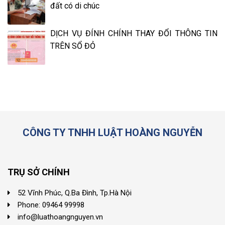
đất có di chúc
DỊCH VỤ ĐÍNH CHÍNH THAY ĐỔI THÔNG TIN
TRÊN SỔ ĐỎ
CÔNG TY TNHH LUẬT HOÀNG NGUYỄN
TRỤ SỞ CHÍNH
52 Vĩnh Phúc, Q.Ba Đình, Tp.Hà Nội
Phone: 09464 99998
info@luathoangnguyen.vn